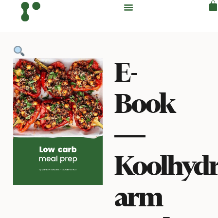
E-
Book
―
Koolhydr
arm