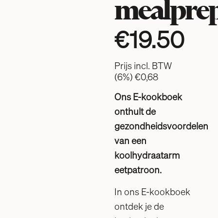
mealpre
€
19.50
Prijs incl. BTW
(6%)
€0,68
Ons E-kookboek
onthult de
gezondheidsvoordelen
van een
koolhydraatarm
eetpatroon.
In ons E-kookboek
ontdek je de