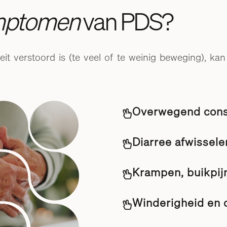
mptomen
van PDS?
it verstoord is (te veel of te weinig beweging), ka
Overwegend const
Diarree afwissele
Krampen, buikpij
Winderigheid en 