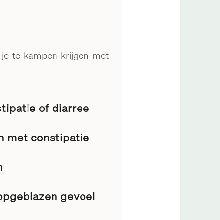
n je te kampen krijgen met
ipatie of diarree
n met constipatie
n
opgeblazen gevoel