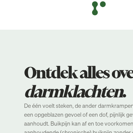
Ontdek alles ov
darmklachten
.
De één voelt steken, de ander darmkrampen
een opgeblazen gevoel of een dof, pijnlijk g
aanhoudt. Buikpijn kan af en toe voorkomen
aanhoudende (chronische) buikpijn zonder d