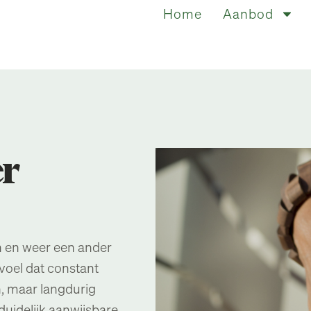
Home
Aanbod
er
 en weer een ander
evoel dat constant
, maar langdurig
uidelijk aanwijsbare